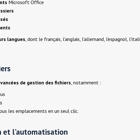
ents
Microsoft Office
ossiers
isés
ments
urs langues
, dont le français, l'anglais, l'allemand, l'espagnol, l'ital
iers
avancées de gestion des fichiers
, notamment :
dus
s
 tous les emplacements en un seul clic.
n et l'automatisation