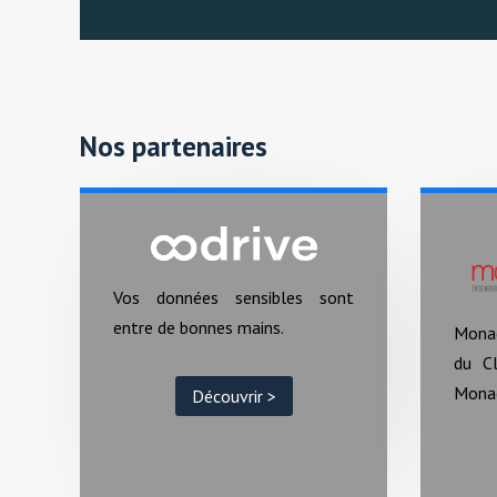
Nos partenaires
Vos données sensibles sont
entre de bonnes mains.
Mona
du C
Mona
Découvrir >