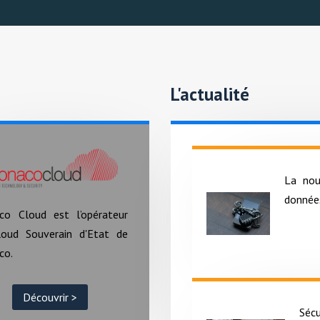
L'actualité
La nou
données
co Cloud est l’opérateur
loud Souverain d'Etat de
co.
Découvrir >
Séc