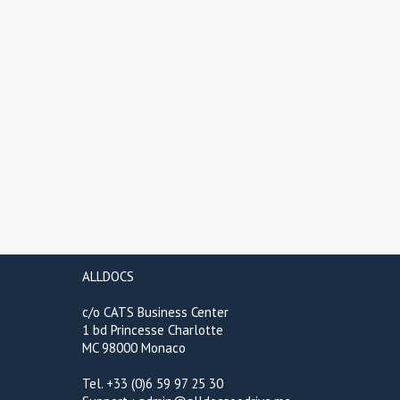
ALLDOCS
c/o CATS Business Center
1 bd Princesse Charlotte
MC 98000 Monaco
Tel. +33 (0)6 59 97 25 30