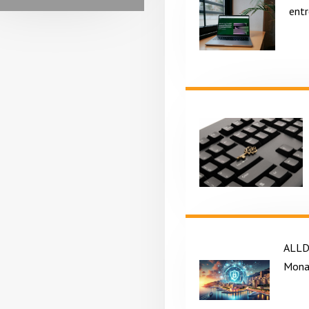
ent
ALLD
Mona