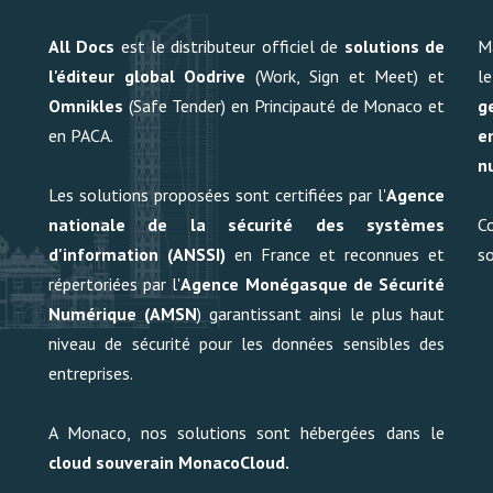
All Docs
est le distributeur officiel de
solutions de
M
l'éditeur global Oodrive
(Work, Sign et Meet) et
l
Omnikles
(Safe Tender) en Principauté de Monaco et
g
en PACA.
e
n
Les solutions proposées sont certifiées par l'
Agence
nationale de la sécurité des systèmes
C
d'information (ANSSI)
en France et reconnues et
so
répertoriées par l'
Agence Monégasque de Sécurité
Numérique (AMSN
)
garantissant ainsi le plus haut
niveau de sécurité pour les données sensibles des
entreprises.
A Monaco, nos solutions sont hébergées dans le
cloud souverain MonacoCloud
.