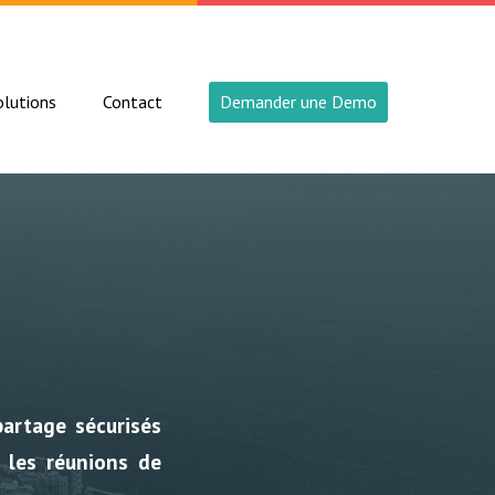
lutions
Contact
Demander une Demo
partage
sécurisés
, les
réunions de