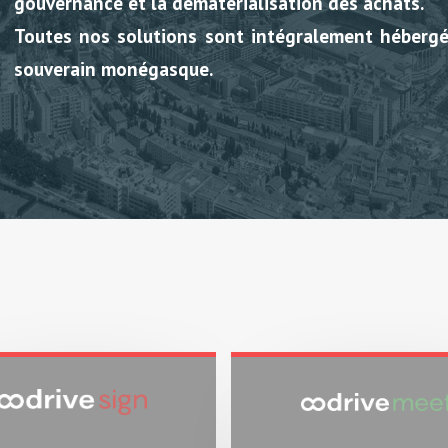
gouvernance
et la
dématérialisation des achats
.
Toutes nos solutions sont intégralement héberg
souverain monégasque
.